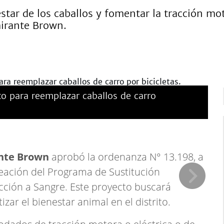
estar de los caballos y fomentar la tracción mot
mirante Brown.
o para reemplazar caballos de carro
nte Brown
aprobó la ordenanza N° 13.198, a
creación del Programa de Sustitución
acción a Sangre. Este proyecto buscará
izar el bienestar animal en el distrito.