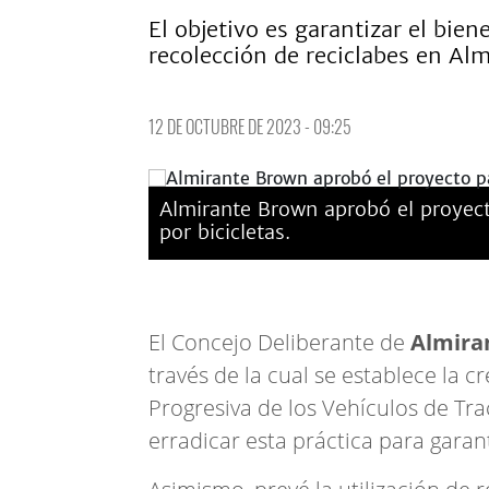
El objetivo es garantizar el bien
recolección de reciclabes en Al
12 DE OCTUBRE DE 2023 - 09:25
Almirante Brown aprobó el proyect
por bicicletas.
El Concejo Deliberante de
Almira
través de la cual se establece la 
Progresiva de los Vehículos de Tr
erradicar esta práctica para garant