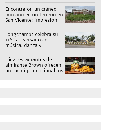
Encontraron un cráneo
humano en un terreno en
San Vicente: impresión
en un barrio
Longchamps celebra su
116° aniversario con
música, danza y
actividades para toda la
familia
Diez restaurantes de
almirante Brown ofrecen
un menú promocional los
miércoles: cuáles son y
qué precios tienen