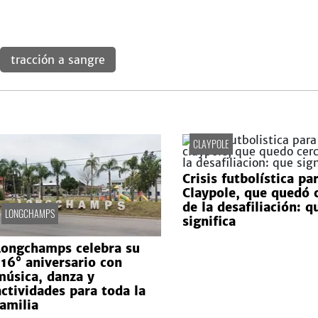
tracción a sangre
CLAYPOLE
Crisis futbolística pa
Claypole, que quedó 
de la desafiliación: q
LONGCHAMPS
significa
Longchamps celebra su
116° aniversario con
música, danza y
actividades para toda la
familia