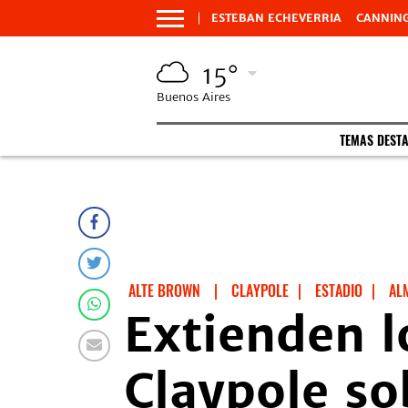
ESTEBAN ECHEVERRIA
CANNIN
15°
Buenos Aires
TEMAS DEST
ALTE BROWN
|
CLAYPOLE
|
ESTADIO
|
AL
Extienden l
Claypole so