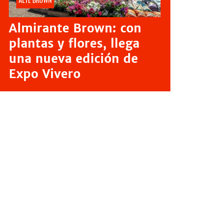
Almirante Brown: con
plantas y flores, llega
una nueva edición de
Expo Vivero