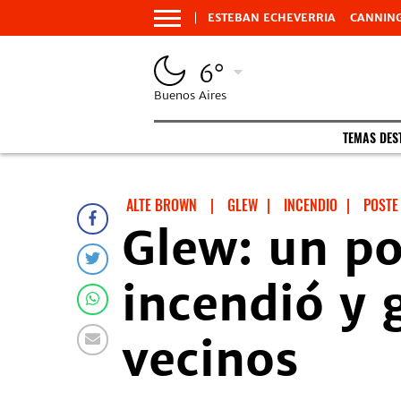
ESTEBAN ECHEVERRIA
CANNIN
6°
Buenos Aires
TEMAS DES
ALTE BROWN
|
GLEW
|
INCENDIO
|
POSTE
Glew: un po
incendió y 
vecinos