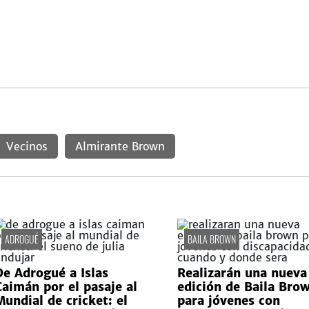
Vecinos
Almirante Brown
ADROGUÉ
BAILA BROWN
De Adrogué a Islas
Realizarán una nueva
Caimán por el pasaje al
edición de Baila Bro
Mundial de cricket: el
para jóvenes con