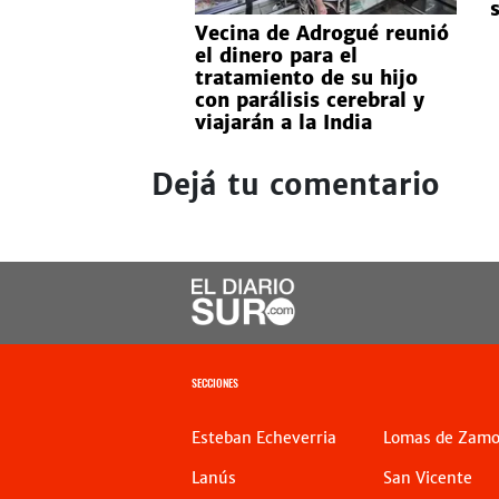
Vecina de Adrogué reunió
el dinero para el
tratamiento de su hijo
con parálisis cerebral y
viajarán a la India
Dejá tu comentario
SECCIONES
Esteban Echeverria
Lomas de Zamo
Lanús
San Vicente