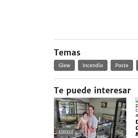
Temas
Glew
Incendio
Poste
Te puede interesar
ADROGUÉ