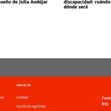
sueño de Julia Andújar
discapacidad: cuándo
dónde será
TEMAS DEL DÍA
ra
Cricket
Cont
RSS
instituto agrícola