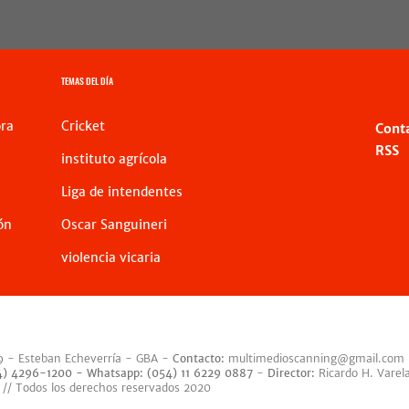
TEMAS DEL DÍA
ra
Cricket
Cont
RSS
instituto agrícola
Liga de intendentes
ón
Oscar Sanguineri
violencia vicaria
9 - Esteban Echeverría - GBA -
Contacto:
multimedioscanning@gmail.com
54) 4296-1200 -
Whatsapp: (054) 11 6229 0887
-
Director:
Ricardo H. Varel
 // Todos los derechos reservados 2020