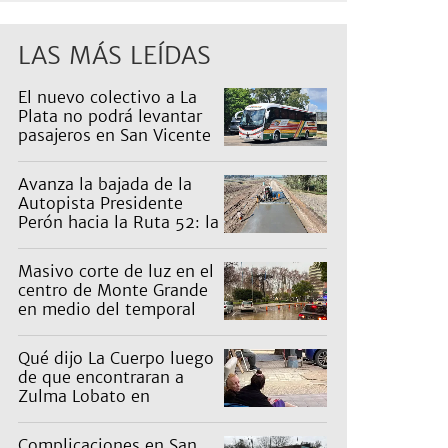
LAS MÁS LEÍDAS
El nuevo colectivo a La
Plata no podrá levantar
pasajeros en San Vicente
para proteger a Platabus
Avanza la bajada de la
Autopista Presidente
Perón hacia la Ruta 52: la
pagan los countries
Masivo corte de luz en el
centro de Monte Grande
en medio del temporal
Qué dijo La Cuerpo luego
de que encontraran a
Zulma Lobato en
situación de calle
Complicaciones en San