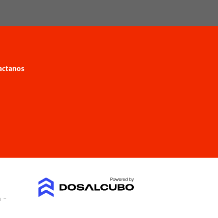
actanos
a -