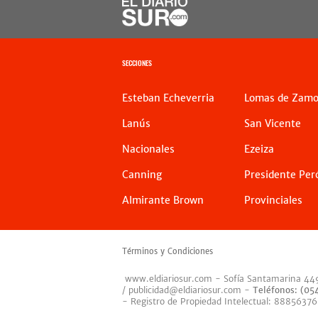
SECCIONES
Esteban Echeverria
Lomas de Zamo
Lanús
San Vicente
Nacionales
Ezeiza
Canning
Presidente Per
Almirante Brown
Provinciales
Términos y Condiciones
www.eldiariosur.com
- Sofía Santamarina 44
/
publicidad@eldiariosur.com
-
Teléfonos: (0
- Registro de Propiedad Intelectual: 88856376