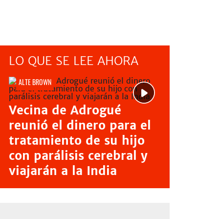
LO QUE SE LEE AHORA
ALTE BROWN
Vecina de Adrogué
reunió el dinero para el
tratamiento de su hijo
con parálisis cerebral y
viajarán a la India