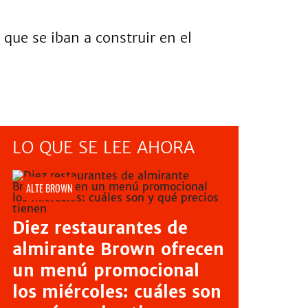
 que se iban a construir en el
LO QUE SE LEE AHORA
ALTE BROWN
Diez restaurantes de
almirante Brown ofrecen
un menú promocional
los miércoles: cuáles son