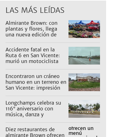
LAS MÁS LEÍDAS
Almirante Brown: con
plantas y flores, llega
una nueva edición de
Expo Vivero
Accidente fatal en la
Ruta 6 en San Vicente:
murió un motociclista
Encontraron un cráneo
humano en un terreno en
San Vicente: impresión
en un barrio
Longchamps celebra su
116° aniversario con
música, danza y
actividades para toda la
familia
Diez restaurantes de
almirante Brown ofrecen