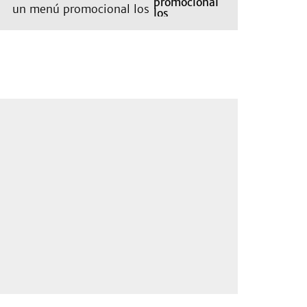
un menú promocional los
miércoles: cuáles son y
qué precios tienen