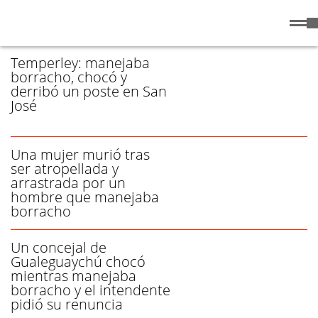
Domingo
9 de
/ BORRACHO - PÁGINA 1
Agosto
de 2026
Temperley: manejaba
borracho, chocó y
derribó un poste en San
José
Una mujer murió tras
ser atropellada y
arrastrada por un
hombre que manejaba
borracho
Un concejal de
Gualeguaychú chocó
mientras manejaba
borracho y el intendente
pidió su renuncia