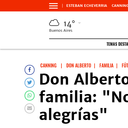
ESTEBAN ECHEVERRIA
CANNIN
14°
Buenos Aires
TEMAS DEST
CANNING
|
DON ALBERTO
|
FAMILIA
|
FÚ
Don Alberto
familia: "N
alegrías"