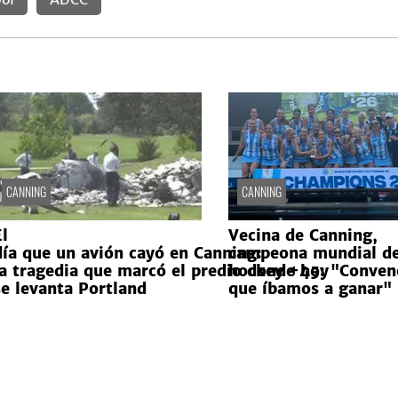
CANNING
CANNING
l
Vecina de Canning,
día que un avión cayó en Canning:
campeona mundial d
la tragedia que marcó el predio donde hoy
hockey +45: "Conven
se levanta Portland
que íbamos a ganar"