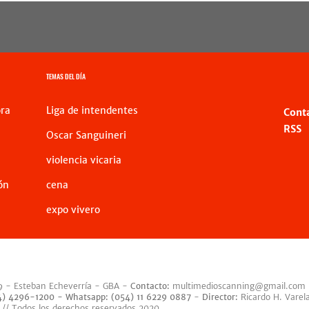
TEMAS DEL DÍA
ra
Liga de intendentes
Cont
RSS
Oscar Sanguineri
violencia vicaria
ón
cena
expo vivero
9 - Esteban Echeverría - GBA -
Contacto:
multimedioscanning@gmail.com
54) 4296-1200 -
Whatsapp: (054) 11 6229 0887
-
Director:
Ricardo H. Varel
 // Todos los derechos reservados 2020