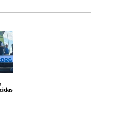
e
cidas