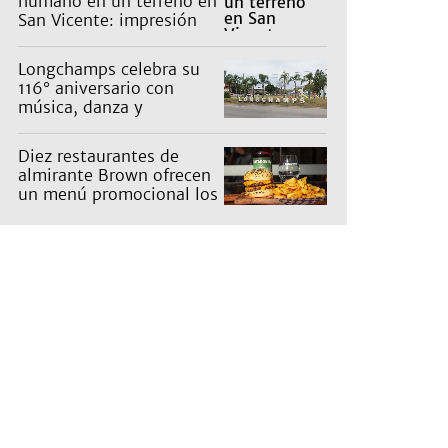
humano en un terreno en
San Vicente: impresión
en un barrio
Longchamps celebra su
116° aniversario con
música, danza y
actividades para toda la
familia
Diez restaurantes de
almirante Brown ofrecen
un menú promocional los
miércoles: cuáles son y
qué precios tienen