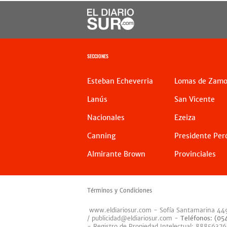
SECCIONES
Esteban Echeverria
Lomas de Zamo
Lanús
San Vicente
Nacionales
Ezeiza
Canning
Presidente Per
Almirante Brown
Provinciales
Términos y Condiciones
www.eldiariosur.com
- Sofía Santamarina 44
/
publicidad@eldiariosur.com
-
Teléfonos: (0
- Registro de Propiedad Intelectual: 88856376