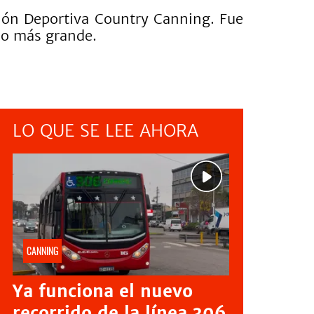
ción Deportiva Country Canning. Fue
ho más grande.
LO QUE SE LEE AHORA
CANNING
Ya funciona el nuevo
recorrido de la línea 306