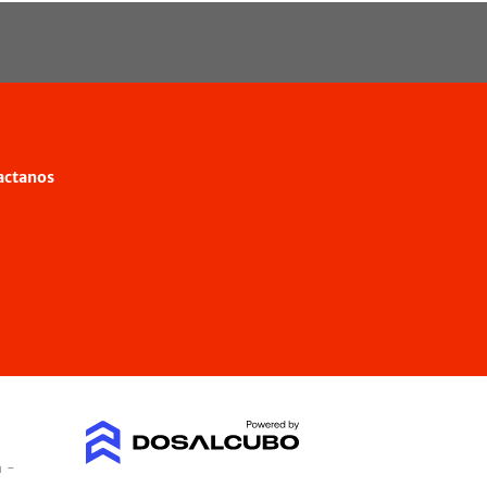
actanos
a -