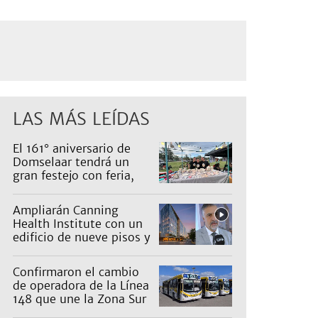
LAS MÁS LEÍDAS
El 161° aniversario de
Domselaar tendrá un
gran festejo con feria,
shows, recorridos y
propuestas para niños
Ampliarán Canning
Health Institute con un
edificio de nueve pisos y
una inversión de US$25
millones
Confirmaron el cambio
de operadora de la Línea
148 que une la Zona Sur
con Capital: cuáles son