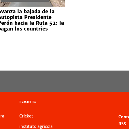
Avanza la bajada de la
Autopista Presidente
Perón hacia la Ruta 52: la
pagan los countries
TEMAS DEL DÍA
ra
Cricket
Cont
RSS
instituto agrícola