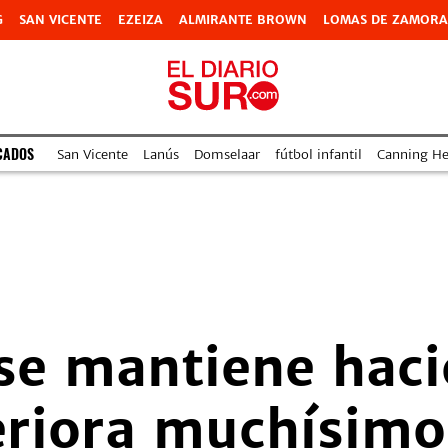
G
SAN VICENTE
EZEIZA
ALMIRANTE BROWN
LOMAS DE ZAMORA
CADOS
San Vicente
Lanús
Domselaar
fútbol infantil
Canning Hea
se mantiene haci
eriora muchísim