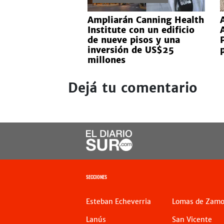
Ampliarán Canning Health
Institute con un edificio
de nueve pisos y una
inversión de US$25
millones
Dejá tu comentario
SECCIONES
Esteban Echeverria
Lomas de Zamo
Lanús
San Vicente