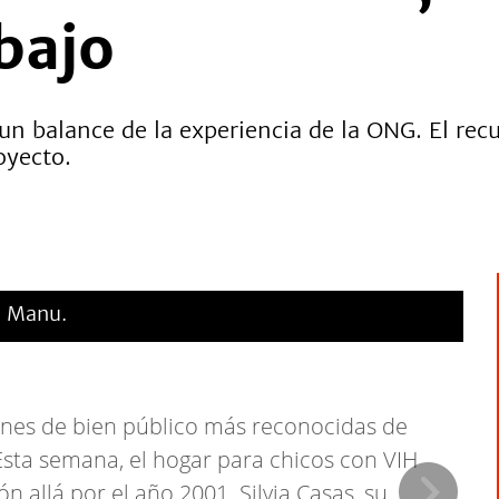
abajo
 un balance de la experiencia de la ONG. El re
royecto.
a Manu.
ones de bien público más reconocidas de
 Esta semana, el hogar para chicos con VIH
 allá por el año 2001. Silvia Casas, su