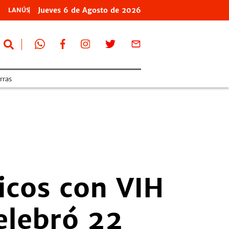
Jueves
6 de
Agosto
de 2026
LANÚS
erras
icos con VIH
elebró 22