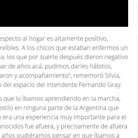
especto al hogar es altamente positivo,
eíbles. A los chicos que estaban enfermos un
a, los que por suerte después dieron negativo
par de años acá, pudimos darles hábitos,
raron y acompañamiento”, rememoró Silvia,
 del espacio del intendente Fernando Gray.
o que lo íbamos aprendiendo en la marcha,
stilo en ninguna parte de la Argentina que
n era una experiencia muy importante para el
nocidos fue afuera, y precisamente de afuera
s años pudiéramos pensar en que íbamos a