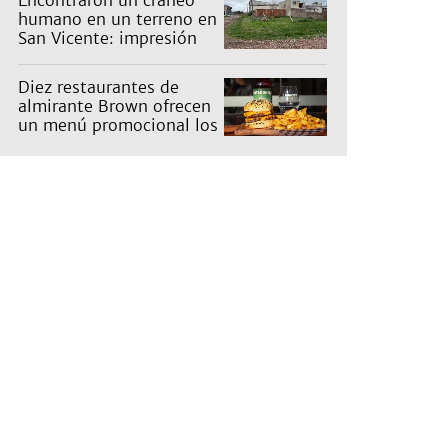
Encontraron un cráneo
humano en un terreno en
San Vicente: impresión
en un barrio
Diez restaurantes de
almirante Brown ofrecen
un menú promocional los
miércoles: cuáles son y
qué precios tienen