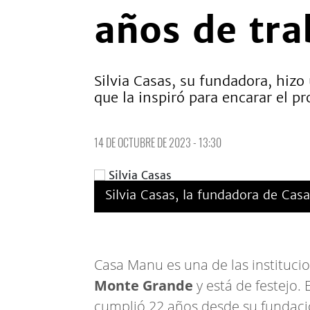
años de tr
Silvia Casas, su fundadora, hizo
que la inspiró para encarar el p
14 DE OCTUBRE DE 2023 - 13:30
Silvia Casas, la fundadora de Cas
Casa Manu es una de las instituci
Monte Grande
y está de festejo.
cumplió 22 años desde su fundación