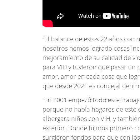
“El balance de estos 22 años con r
nosotros hemos logrado cosas incr
mejoramiento de su calidad de vid
para VIH y tuvieron que pasar un 
amor, amor en cada cosa que log
que desde 2021 es concejal dentro
“En 2001 empezó todo este trabaj
porque no había hogares de este e
albergara niños con VIH, y tambié
exterior. Donde fuimos primero co
surgieron fondos para que con lo