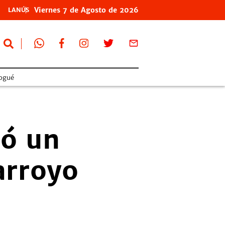
Viernes
7 de
Agosto
de 2026
LANÚS
ogué
zó un
arroyo