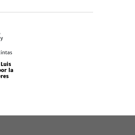
 Luis
or la
eres