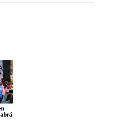
en
habrá