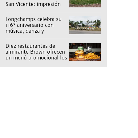
San Vicente: impresión
en un barrio
Longchamps celebra su
116° aniversario con
música, danza y
actividades para toda la
familia
Diez restaurantes de
almirante Brown ofrecen
un menú promocional los
miércoles: cuáles son y
qué precios tienen