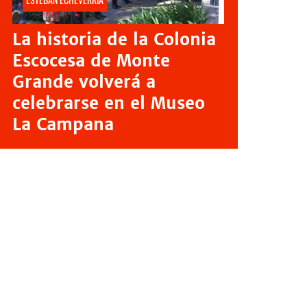
La historia de la Colonia
Escocesa de Monte
Grande volverá a
celebrarse en el Museo
La Campana