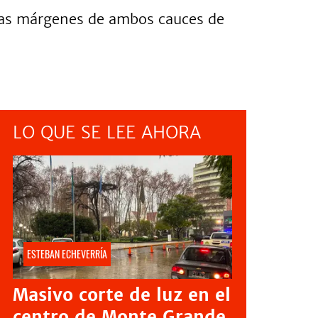
e las márgenes de ambos cauces de
LO QUE SE LEE AHORA
ESTEBAN ECHEVERRÍA
Masivo corte de luz en el
centro de Monte Grande