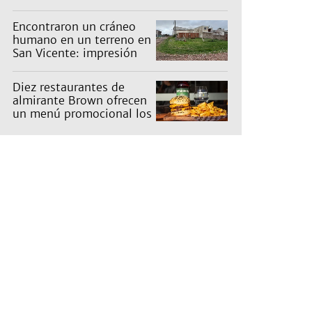
Encontraron un cráneo
humano en un terreno en
San Vicente: impresión
en un barrio
Diez restaurantes de
almirante Brown ofrecen
un menú promocional los
miércoles: cuáles son y
qué precios tienen