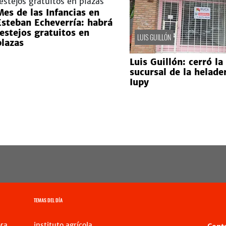
Mes de las Infancias en
Esteban Echeverría: habrá
festejos gratuitos en
LUIS GUILLÓN
plazas
Luis Guillón: cerró la
sucursal de la helade
Iupy
TEMAS DEL DÍA
ra
instituto agrícola