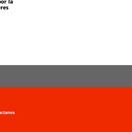
or la
eres
actanos