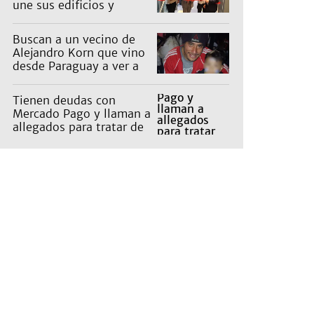
une sus edificios y
reorganiza la atención
Buscan a un vecino de
Alejandro Korn que vino
desde Paraguay a ver a
sus hijos
Tienen deudas con
Mercado Pago y llaman a
allegados para tratar de
cobrarles: "Da
vergüenza"