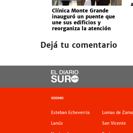
Clínica Monte Grande
inauguró un puente que
une sus edificios y
reorganiza la atención
Dejá tu comentario
SECCIONES
Esteban Echeverria
Lomas de Zamo
Lanús
San Vicente