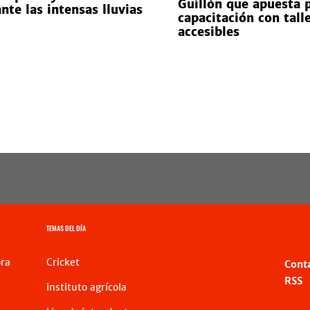
Guillón que apuesta p
ante las intensas lluvias
capacitación con tall
accesibles
TEMAS DEL DÍA
ra
Cricket
Cont
RSS
instituto agrícola