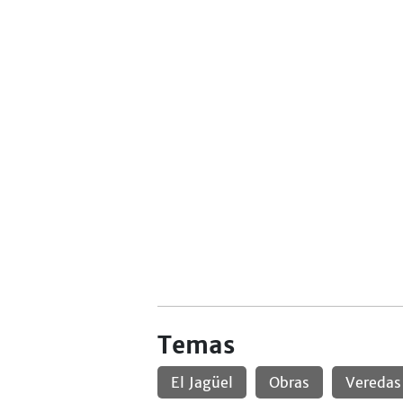
Temas
El Jagüel
Obras
Veredas