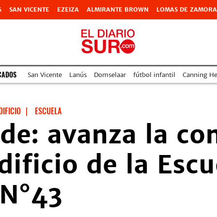
G
SAN VICENTE
EZEIZA
ALMIRANTE BROWN
LOMAS DE ZAMORA
CADOS
San Vicente
Lanús
Domselaar
fútbol infantil
Canning Hea
DIFICIO
|
ESCUELA
e: avanza la co
dificio de la Escu
 N°43