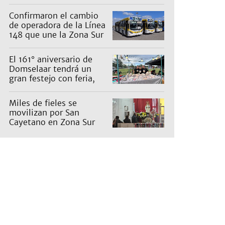
una inversión de US$25
millones
Confirmaron el cambio
de operadora de la Línea
148 que une la Zona Sur
con Capital: cuáles son
los recorridos
El 161° aniversario de
Domselaar tendrá un
gran festejo con feria,
shows, recorridos y
propuestas para niños
Miles de fieles se
movilizan por San
Cayetano en Zona Sur