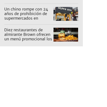
en un barrio
Un chino rompe con 24
años de prohibición de
supermercados en
Guernica
Diez restaurantes de
almirante Brown ofrecen
un menú promocional los
miércoles: cuáles son y
qué precios tienen