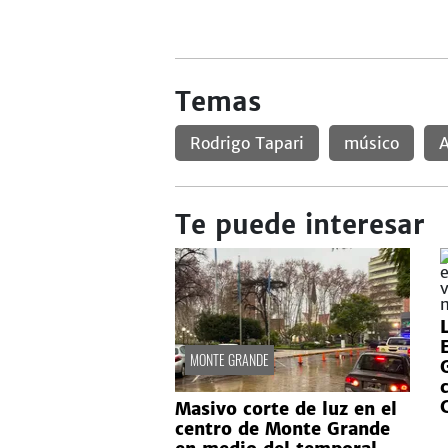
Temas
Rodrigo Tapari
músico
A
Te puede interesar
MONTE GRANDE
Masivo corte de luz en el
centro de Monte Grande