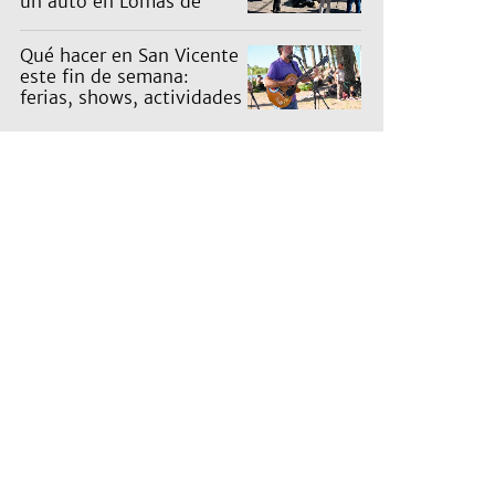
un auto en Lomas de
Zamora
Qué hacer en San Vicente
este fin de semana:
ferias, shows, actividades
en la naturaleza para
niños