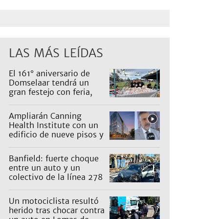
LAS MÁS LEÍDAS
El 161° aniversario de
Domselaar tendrá un
gran festejo con feria,
shows, recorridos y
propuestas para niños
Ampliarán Canning
Health Institute con un
edificio de nueve pisos y
una inversión de US$25
millones
Banfield: fuerte choque
entre un auto y un
colectivo de la línea 278
Un motociclista resultó
herido tras chocar contra