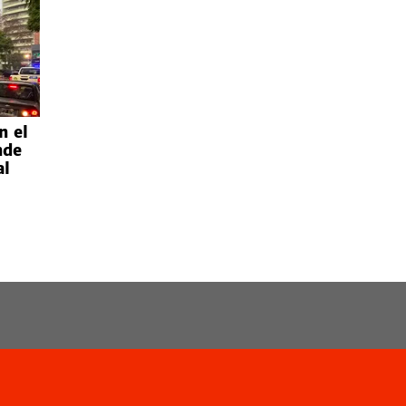
n el
nde
al