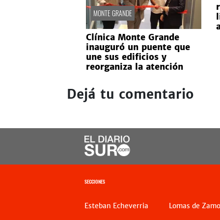
MONTE GRANDE
Clínica Monte Grande
inauguró un puente que
une sus edificios y
reorganiza la atención
Dejá tu comentario
SECCIONES
Esteban Echeverria
Lomas de Zamo