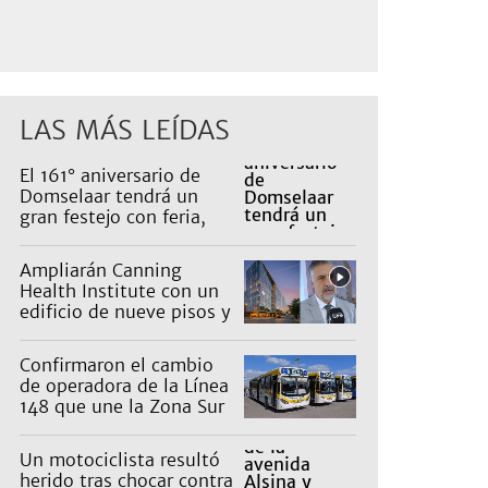
LAS MÁS LEÍDAS
El 161° aniversario de
Domselaar tendrá un
gran festejo con feria,
shows, recorridos y
propuestas para niños
Ampliarán Canning
Health Institute con un
edificio de nueve pisos y
una inversión de US$25
millones
Confirmaron el cambio
de operadora de la Línea
148 que une la Zona Sur
con Capital: cuáles son
los recorridos
Un motociclista resultó
herido tras chocar contra