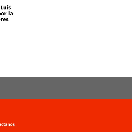
 Luis
or la
eres
actanos