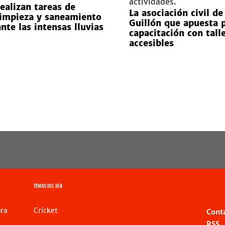
realizan tareas de
La asociación civil de
limpieza y saneamiento
Guillón que apuesta p
ante las intensas lluvias
capacitación con tall
accesibles
TEMAS DEL DÍA
ra
Cricket
Cont
RSS