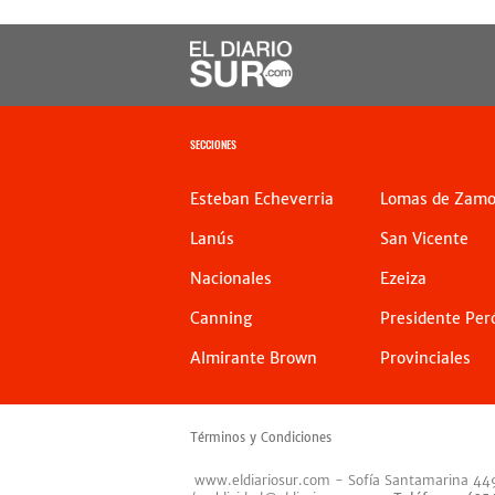
SECCIONES
Esteban Echeverria
Lomas de Zamo
Lanús
San Vicente
Nacionales
Ezeiza
Canning
Presidente Per
Almirante Brown
Provinciales
Términos y Condiciones
www.eldiariosur.com
- Sofía Santamarina 44