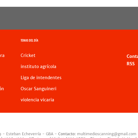
TEMAS DEL DÍA
ra
Cricket
Cont
RSS
instituto agrícola
Liga de intendentes
ón
Oscar Sanguineri
violencia vicaria
9 - Esteban Echeverría - GBA -
Contacto:
multimedioscanning@gmail.com