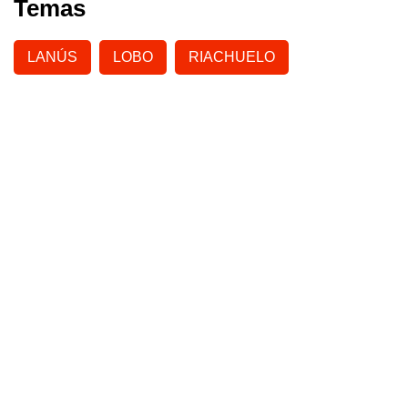
Temas
LANÚS
LOBO
RIACHUELO