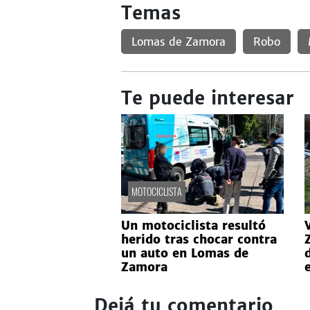
Temas
Lomas de Zamora
Robo
Te puede interesar
MOTOCICLISTA
Un motociclista resultó
herido tras chocar contra
un auto en Lomas de
Zamora
Dejá tu comentario