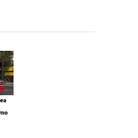
nea
ómo