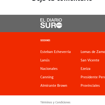
SECCIONES
Esteban Echeverria
Lomas de Zamo
Lanús
San Vicente
Nacionales
Ezeiza
Canning
Presidente Per
Almirante Brown
Provinciales
Términos y Condiciones