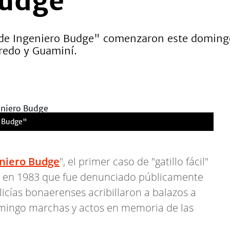
Budge"
de Ingeniero Budge" comenzaron este domingo
eredo y Guaminí.
o Budge"
niero Budge
", el primer caso de "gatillo fácil"
a en 1983 que fue denunciado públicamente
olicías bonaerenses acribillaron a balazos a
domingo marchas y actos en memoria de las