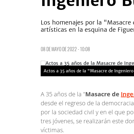
Ingeniero 
Los homenajes por la "Masacre 
artísticas en la esquina de Figu
08 DE MAYO DE 2022 - 10:08
Actos a 35 años de la "Masacre de Ingenier
A 35 años de la "
Masacre de
Inge
desde el regreso de la democraci
por la sociedad civil y en el que p
tres jóvenes, se realizarán este 
víctimas.