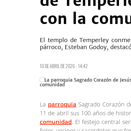
de Temperle
con la com
El templo de Temperley conmem
párroco, Esteban Godoy, destacó 
10 DE ABRIL DE 2026 - 14:42
La
parroquia
Sagrado Corazón d
11 de abril sus 100 años de histo
comunidad
. El festejo central s
fieles, vecinos y sacerdotes que f