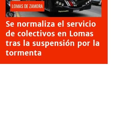
LOMAS DE ZAMORA
Se normaliza el servicio
de colectivos en Lomas
tras la suspensión por la
tormenta