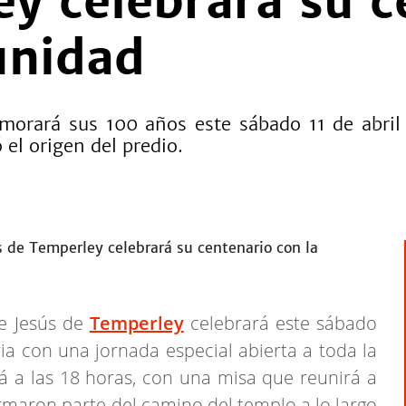
y celebrará su c
unidad
orará sus 100 años este sábado 11 de abril 
el origen del predio.
e Jesús de
Temperley
celebrará este sábado
ria con una jornada especial abierta a toda la
erá a las 18 horas, con una misa que reunirá a
ormaron parte del camino del templo a lo largo