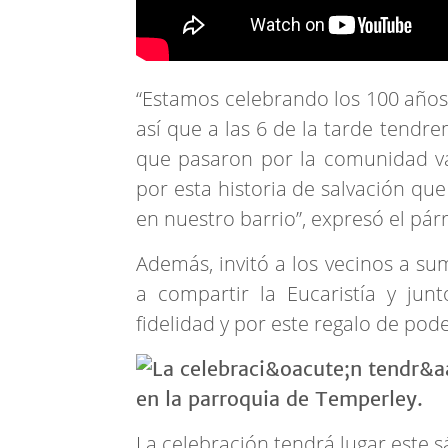
“Estamos celebrando los 100 años 
así que a las 6 de la tarde tendr
que pasaron por la comunidad va
por esta historia de salvación qu
en nuestro barrio”, expresó el pá
Además, invitó a los vecinos a su
a compartir la Eucaristía y jun
fidelidad y por este regalo de pod
La celebración tendrá lugar este s