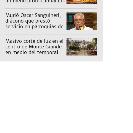
un menú promocional los
miércoles: cuáles son y
qué precios tienen
Murió Oscar Sanguineri,
diácono que prestó
servicio en parroquias de
Burzaco y Llavallol
Masivo corte de luz en el
centro de Monte Grande
en medio del temporal