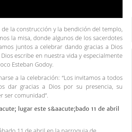
de la construcción y la bendición del templo,
emos la misa, donde algunos de los sacerdotes
mos juntos a celebrar dando gracias a Dios
e Dios escribe en nuestra vida y especialmente
rroco Esteban Godoy.
marse a la celebración: “Los invitamos a todos
tos dar gracias a Dios por su presencia, su
er ser comunidad”.
ábado 11 de abril en la parroquia de