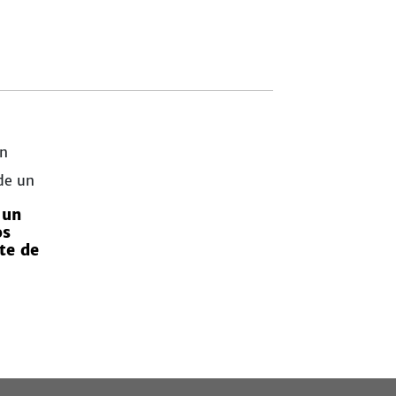
 un
os
te de