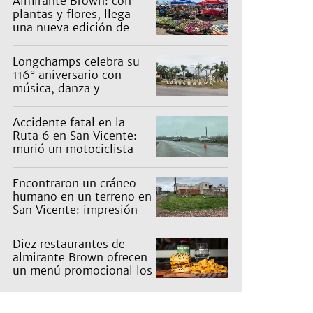
Almirante Brown: con
plantas y flores, llega
una nueva edición de
Expo Vivero
Longchamps celebra su
116° aniversario con
música, danza y
actividades para toda la
familia
Accidente fatal en la
Ruta 6 en San Vicente:
murió un motociclista
Encontraron un cráneo
humano en un terreno en
San Vicente: impresión
en un barrio
Diez restaurantes de
almirante Brown ofrecen
un menú promocional los
miércoles: cuáles son y
qué precios tienen