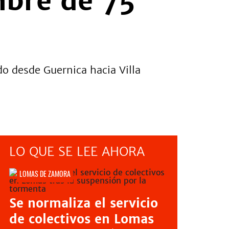
mbre de 75
do desde Guernica hacia Villa
LO QUE SE LEE AHORA
LOMAS DE ZAMORA
Se normaliza el servicio
de colectivos en Lomas