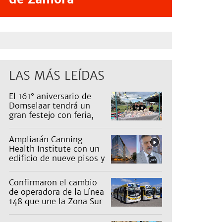
LAS MÁS LEÍDAS
El 161° aniversario de
Domselaar tendrá un
gran festejo con feria,
shows, recorridos y
propuestas para niños
Ampliarán Canning
Health Institute con un
edificio de nueve pisos y
una inversión de US$25
millones
Confirmaron el cambio
de operadora de la Línea
148 que une la Zona Sur
con Capital: cuáles son
los recorridos