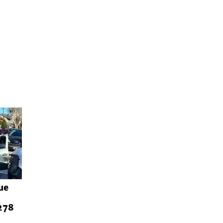
ue
 278