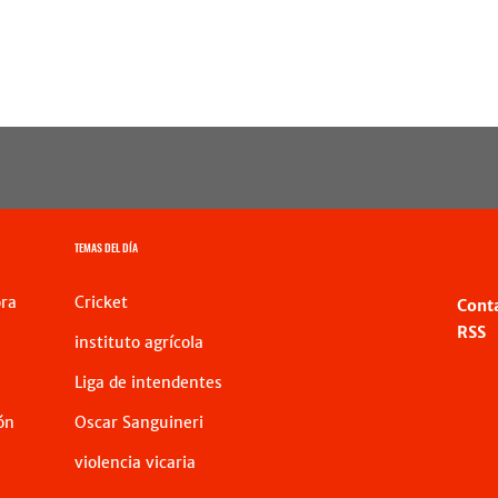
TEMAS DEL DÍA
ra
Cricket
Cont
RSS
instituto agrícola
Liga de intendentes
ón
Oscar Sanguineri
violencia vicaria