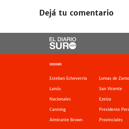
Dejá tu comentario
SECCIONES
Esteban Echeverria
Lomas de Zamo
Lanús
San Vicente
Nacionales
Ezeiza
Canning
Presidente Per
Almirante Brown
Provinciales