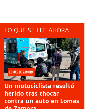
LO QUE SE LEE AHORA
LOMAS DE ZAMORA
Un motociclista resultó
herido tras chocar
contra un auto en Lomas
de Zamora