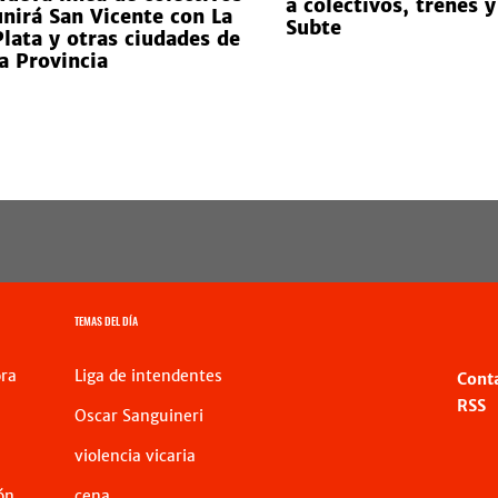
a colectivos, trenes y
unirá San Vicente con La
Subte
Plata y otras ciudades de
la Provincia
TEMAS DEL DÍA
ra
Liga de intendentes
Cont
RSS
Oscar Sanguineri
violencia vicaria
ón
cena