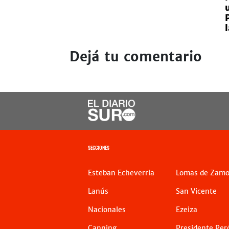
Dejá tu comentario
SECCIONES
Esteban Echeverria
Lomas de Zamo
Lanús
San Vicente
Nacionales
Ezeiza
Canning
Presidente Per