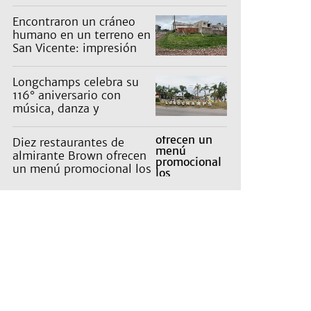
Encontraron un cráneo
humano en un terreno en
San Vicente: impresión
en un barrio
Longchamps celebra su
116° aniversario con
música, danza y
actividades para toda la
familia
Diez restaurantes de
almirante Brown ofrecen
un menú promocional los
miércoles: cuáles son y
qué precios tienen