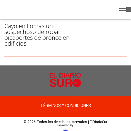
Viernes
7 de
/ PICAPORTES - PÁGINA 1
Agosto
de 2026
Cayó en Lomas un
sospechoso de robar
picaportes de bronce en
edificios
TÉRMINOS Y CONDICIONES
© 2026 Todos los derechos reservados | ElDiarioSur