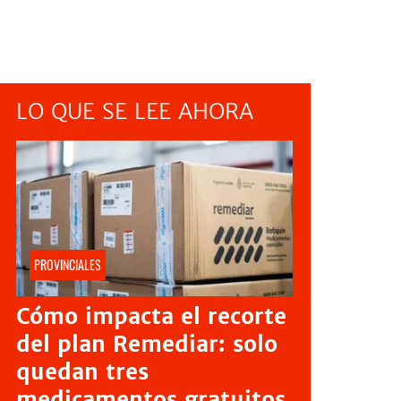
LO QUE SE LEE AHORA
PROVINCIALES
Cómo impacta el recorte
del plan Remediar: solo
quedan tres
medicamentos gratuitos