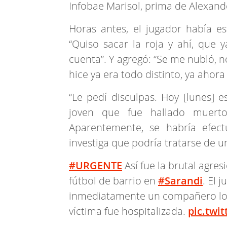
Infobae Marisol, prima de Alexande
Horas antes, el jugador había e
“Quiso sacar la roja y ahí, que 
cuenta”. Y agregó: “Se me nubló, 
hice ya era todo distinto, ya ahora 
“Le pedí disculpas. Hoy [lunes] e
joven que fue hallado muert
Aparentemente, se habría efect
investiga que podría tratarse de un
#URGENTE
Así fue la brutal agres
fútbol de barrio en
#Sarandi
. El 
inmediatamente un compañero lo a
víctima fue hospitalizada.
pic.twi