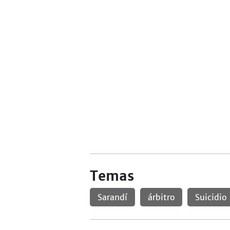
Temas
Sarandí
árbitro
Suicidio