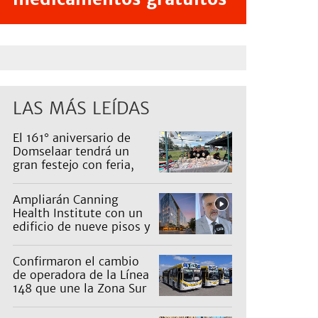
LAS MÁS LEÍDAS
El 161° aniversario de
Domselaar tendrá un
gran festejo con feria,
shows, recorridos y
propuestas para niños
Ampliarán Canning
Health Institute con un
edificio de nueve pisos y
una inversión de US$25
millones
Confirmaron el cambio
de operadora de la Línea
148 que une la Zona Sur
con Capital: cuáles son
los recorridos