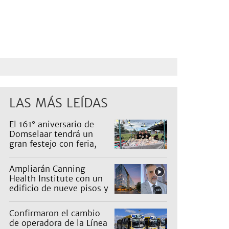
LAS MÁS LEÍDAS
El 161° aniversario de
Domselaar tendrá un
gran festejo con feria,
shows, recorridos y
propuestas para niños
Ampliarán Canning
Health Institute con un
edificio de nueve pisos y
una inversión de US$25
millones
Confirmaron el cambio
de operadora de la Línea