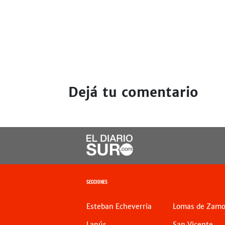
Dejá tu comentario
SECCIONES
Esteban Echeverria
Lomas de Zamo
Lanús
San Vicente