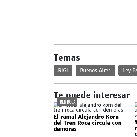
Temas
RIGI
Buenos Aires
Ley B
Te puede interesar
TREN ROCA
El ramal Alejandro Korn
del Tren Roca circula con
demoras