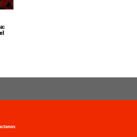
a:
el
actanos