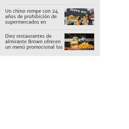
en un barrio
Un chino rompe con 24
años de prohibición de
supermercados en
Guernica
Diez restaurantes de
almirante Brown ofrecen
un menú promocional los
miércoles: cuáles son y
qué precios tienen