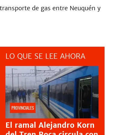
 transporte de gas entre Neuquén y
LO QUE SE LEE AHORA
PROVINCIALES
El ramal Alejandro Korn
del Tren Roca circula con