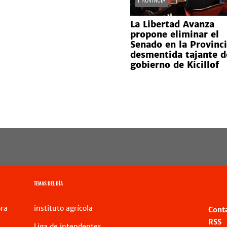
La Libertad Avanza
propone eliminar el
Senado en la Provinci
desmentida tajante d
gobierno de Kicillof
TEMAS DEL DÍA
ra
instituto agrícola
Cont
RSS
Liga de intendentes