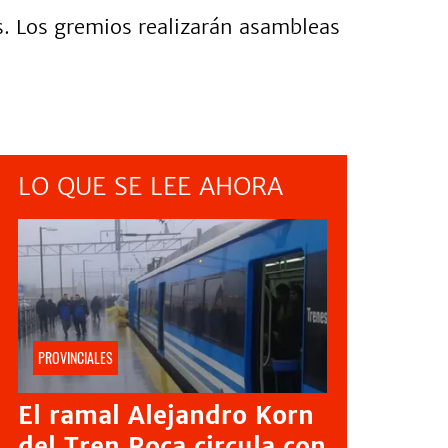
. Los gremios realizarán asambleas
LO QUE SE LEE AHORA
PROVINCIALES
El ramal Alejandro Korn
del Tren Roca circula con