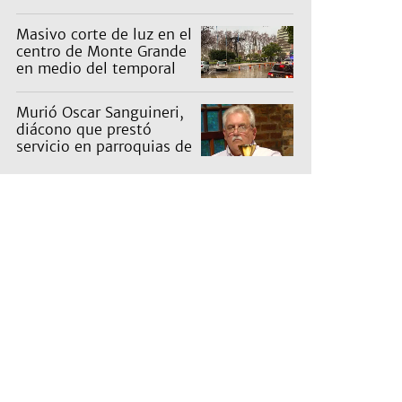
miércoles: cuáles son y
qué precios tienen
Masivo corte de luz en el
centro de Monte Grande
en medio del temporal
Murió Oscar Sanguineri,
diácono que prestó
servicio en parroquias de
Burzaco y Llavallol