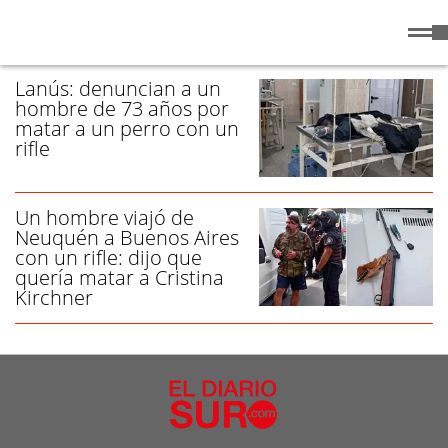
Sábado
8 de
/ RIFLE - PÁGINA 1
Agosto
de 2026
Lanús: denuncian a un
hombre de 73 años por
matar a un perro con un
rifle
Un hombre viajó de
Neuquén a Buenos Aires
con un rifle: dijo que
quería matar a Cristina
Kirchner