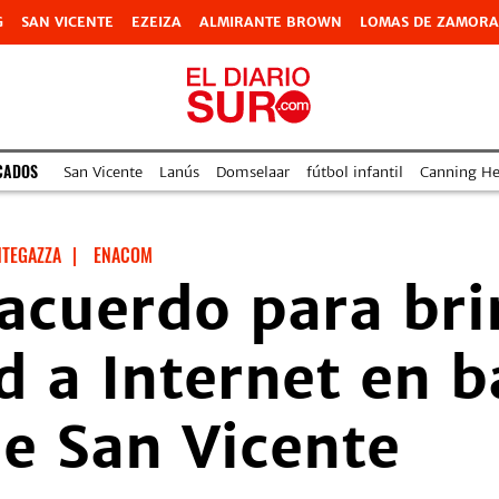
G
SAN VICENTE
EZEIZA
ALMIRANTE BROWN
LOMAS DE ZAMORA
CADOS
San Vicente
Lanús
Domselaar
fútbol infantil
Canning Hea
NTEGAZZA
|
ENACOM
acuerdo para bri
d a Internet en b
e San Vicente