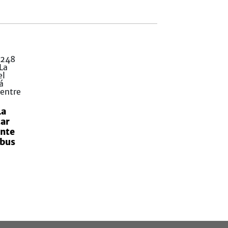
La
tar
ente
abus