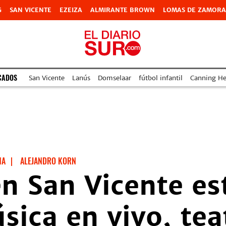
G
SAN VICENTE
EZEIZA
ALMIRANTE BROWN
LOMAS DE ZAMORA
CADOS
San Vicente
Lanús
Domselaar
fútbol infantil
Canning Hea
NA
|
ALEJANDRO KORN
n San Vicente est
ica en vivo, teat