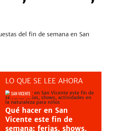
puestas del fin de semana en San
LO QUE SE LEE AHORA
SAN VICENTE
Qué hacer en San
Vicente este fin de
semana: ferias, shows,