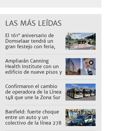
LAS MÁS LEÍDAS
El 161° aniversario de
Domselaar tendrá un
gran festejo con feria,
shows, recorridos y
propuestas para niños
Ampliarán Canning
Health Institute con un
edificio de nueve pisos y
una inversión de US$25
millones
Confirmaron el cambio
de operadora de la Línea
148 que une la Zona Sur
con Capital: cuáles son
los recorridos
Banfield: fuerte choque
entre un auto y un
colectivo de la línea 278