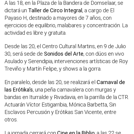
A las 18, en la Plaza de la Bandera de Domselaar, se
dictará un
Taller de Circo Integral
, a cargo de El
Payaso H, destinado a mayores de 7 años, con
ejercicios de equilibrio, malabares y concentración. La
actividad es libre y gratuita.
Desde las 20, el Centro Cultural Martins, en 9 de Julio
30, será sede de
Sonidos del Arte
, con dúos en vivo
Asulado y Serendipia, intervenciones artísticas de Roy
Treviño y Martín Felipe, y shows a la gorra.
En paralelo, desde las 20, se realizará el
Carnaval de
las Erótika’s
, una peña carnavalera con murgas y
bandas en Iturralde y Rivadavia, en la parrilla de la CTR.
Actuarán Víctor Estigarribia, Mónica Barbetta, Sin
Esclavos Percusión y Erótikas San Vicente, entre
otros.
La jornada cerrará con
Cine en la Biblio
: a las 22 se