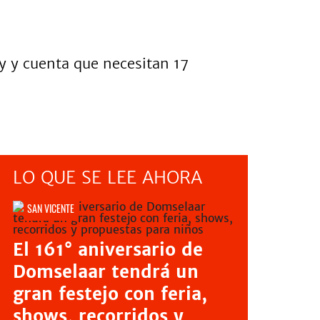
ey y cuenta que necesitan 17
LO QUE SE LEE AHORA
SAN VICENTE
El 161° aniversario de
Domselaar tendrá un
gran festejo con feria,
shows, recorridos y