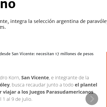
ano
cente, integra la selección argentina de paravól
es.
ndro Korn
,
San Vicente
, e integrante de la
vóley
, busca recaudar junto a todo
el plantel
r viajar a los Juegos Parasudamericanos
l 1 al 9 de julio.