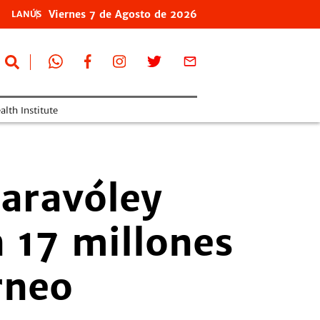
Viernes
7 de
Agosto
de 2026
LANÚS
lth Institute
paravóley
n 17 millones
rneo