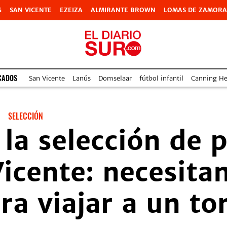
G
SAN VICENTE
EZEIZA
ALMIRANTE BROWN
LOMAS DE ZAMORA
CADOS
San Vicente
Lanús
Domselaar
fútbol infantil
Canning Hea
|
SELECCIÓN
 la selección de 
icente: necesita
ra viajar a un to