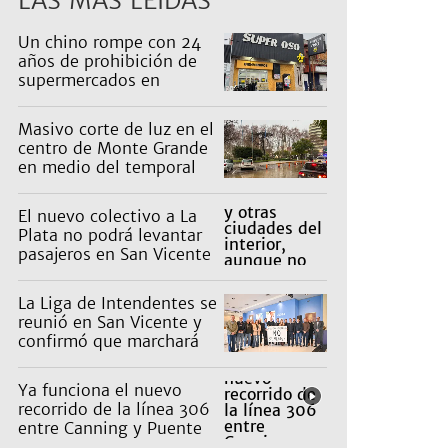
LAS MÁS LEÍDAS
Un chino rompe con 24
años de prohibición de
supermercados en
Guernica
Masivo corte de luz en el
centro de Monte Grande
en medio del temporal
El nuevo colectivo a La
Plata no podrá levantar
pasajeros en San Vicente
para proteger a Platabus
La Liga de Intendentes se
reunió en San Vicente y
confirmó que marchará
contra la Ley de Tierras
de Milei
Ya funciona el nuevo
recorrido de la línea 306
entre Canning y Puente
La Noria