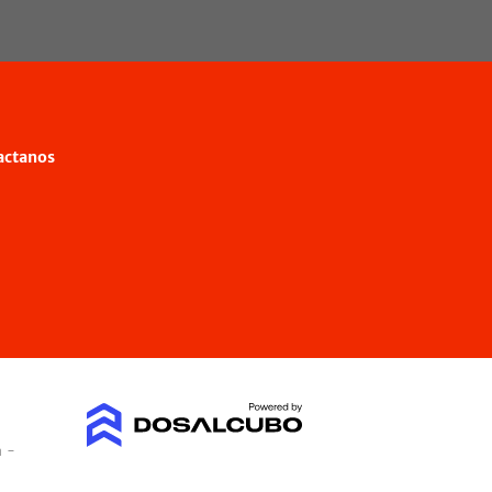
actanos
a -