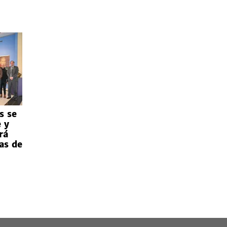
s se
 y
rá
as de