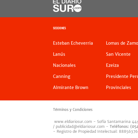
SECCIONES
Esteban Echeverria
Lomas de Zamo
Lanús
San Vicente
Nacionales
Ezeiza
Canning
Presidente Per
Almirante Brown
Provinciales
Términos y Condiciones
www.eldiariosur.com
- Sofía Santamarina 44
/
publicidad@eldiariosur.com
-
Teléfonos: (0
- Registro de Propiedad Intelectual: 88856376