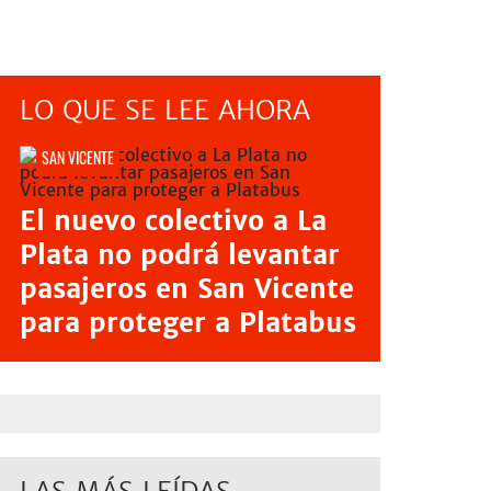
LO QUE SE LEE AHORA
SAN VICENTE
El nuevo colectivo a La
Plata no podrá levantar
pasajeros en San Vicente
para proteger a Platabus