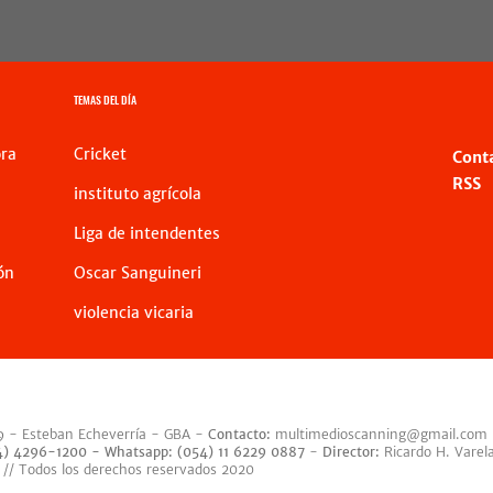
TEMAS DEL DÍA
ra
Cricket
Cont
RSS
instituto agrícola
Liga de intendentes
ón
Oscar Sanguineri
violencia vicaria
9 - Esteban Echeverría - GBA -
Contacto:
multimedioscanning@gmail.com
54) 4296-1200 -
Whatsapp: (054) 11 6229 0887
-
Director:
Ricardo H. Varel
 // Todos los derechos reservados 2020