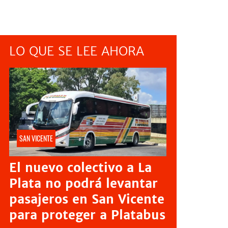
LO QUE SE LEE AHORA
SAN VICENTE
El nuevo colectivo a La
Plata no podrá levantar
pasajeros en San Vicente
para proteger a Platabus