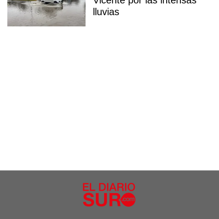
Vicente por las intensas
lluvias