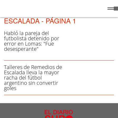
Viernes
7 de
/ TALLERES DE REMEDIOS DE
Agosto
de 2026
ESCALADA - PÁGINA 1
Habló la pareja del
futbolista detenido por
error en Lomas: "Fue
desesperante"
Talleres de Remedios de
Escalada lleva la mayor
racha del fútbol
argentino sin convertir
goles