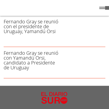
Sábado
8 de
/ YAMANDÚ ORSI - PÁGINA 1
Agosto
de 2026
Fernando Gray se reunió
con el presidente de
Uruguay, Yamandú Orsi
Fernando Gray se reunió
con Yamandú Orsi,
candidato a Presidente
de Uruguay