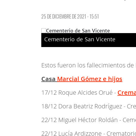
25 DE DICIEMBRE DE 2021 - 15:51
Cementerio de San Vicente
Estos fueron los fallecimientos d
Casa
Marcial Gómez e hijos
17/12 Roque Alcides Orué -
Crema
18/12 Dora Beatriz Rodríguez - C
22/12 Miguel Héctor Roldán - Cem
22/12 Lucía Ardizzone - Cremator