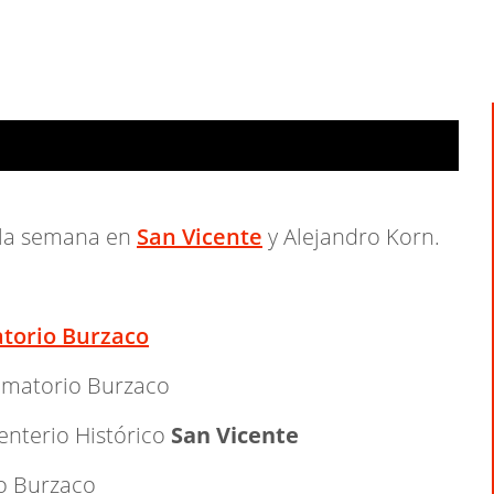
e la semana en
San Vicente
y Alejandro Korn.
torio Burzaco
rematorio Burzaco
enterio Histórico
San Vicente
io Burzaco