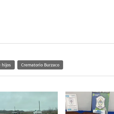
 hijos
Crematorio Burzaco