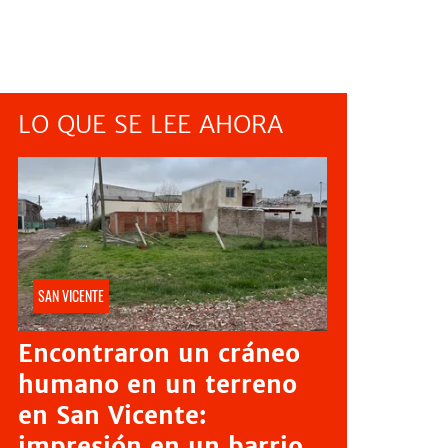
LO QUE SE LEE AHORA
SAN VICENTE
Encontraron un cráneo
humano en un terreno
en San Vicente:
impresión en un barrio