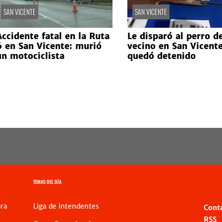
SAN VICENTE
SAN VICENTE
Accidente fatal en la Ruta
Le disparó al perro d
6 en San Vicente: murió
vecino en San Vicente
un motociclista
quedó detenido
TEMAS DEL DÍA
ra
Liga de intendentes
Cont
RSS