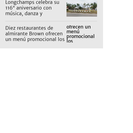
Longchamps celebra su
116° aniversario con
música, danza y
actividades para toda la
familia
Diez restaurantes de
almirante Brown ofrecen
un menú promocional los
miércoles: cuáles son y
qué precios tienen