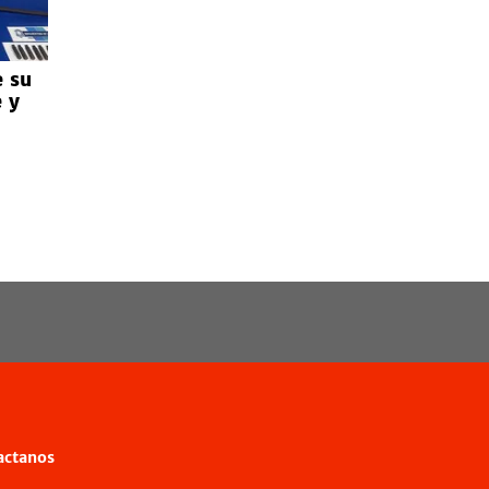
e su
 y
actanos