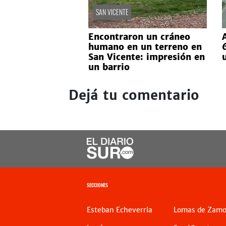
SAN VICENTE
Encontraron un cráneo
humano en un terreno en
San Vicente: impresión en
un barrio
Dejá tu comentario
SECCIONES
Esteban Echeverria
Lomas de Zamo