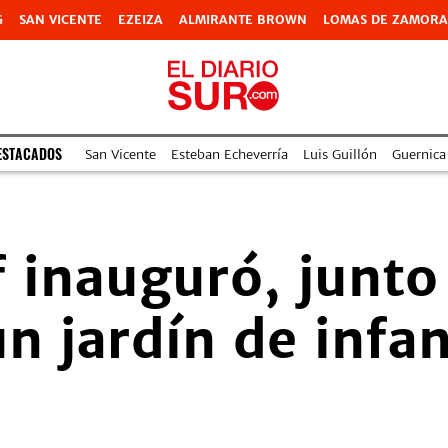
G
SAN VICENTE
EZEIZA
ALMIRANTE BROWN
LOMAS DE ZAMORA
ESTACADOS
San Vicente
Esteban Echeverría
Luis Guillón
Guernica
of inauguró, junt
n jardín de infa