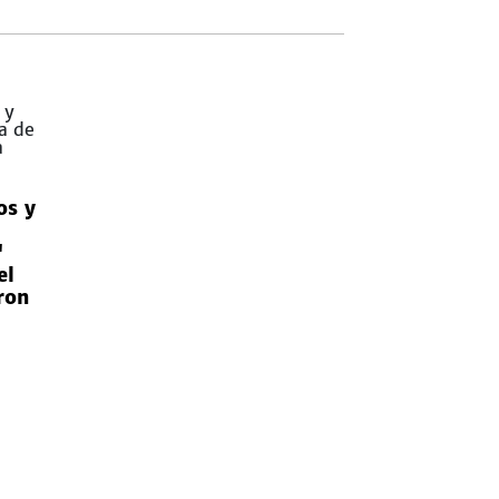
os y
"
el
ron