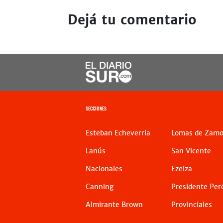
Dejá tu comentario
SECCIONES
Esteban Echeverria
Lomas de Zamo
Lanús
San Vicente
Nacionales
Ezeiza
Canning
Presidente Per
Almirante Brown
Provinciales