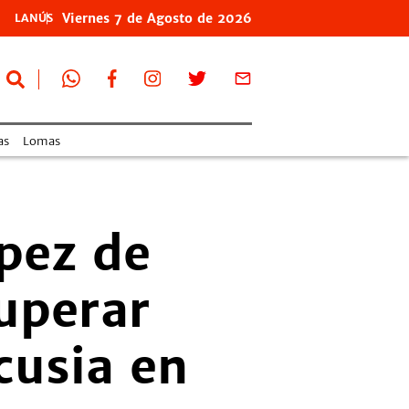
Viernes
7 de
Agosto
de 2026
LANÚS
as
Lomas
pez de
uperar
cusia en