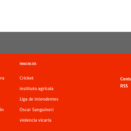
TEMAS DEL DÍA
ra
Cricket
Cont
RSS
instituto agrícola
Liga de intendentes
ón
Oscar Sanguineri
violencia vicaria