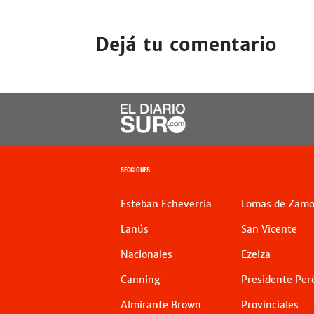
Dejá tu comentario
SECCIONES
Esteban Echeverria
Lomas de Zamo
Lanús
San Vicente
Nacionales
Ezeiza
Canning
Presidente Per
Almirante Brown
Provinciales