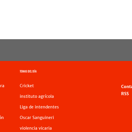
TEMAS DEL DÍA
ra
Cricket
Cont
RSS
instituto agrícola
Liga de intendentes
ón
Oscar Sanguineri
violencia vicaria