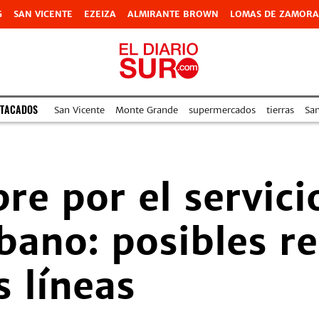
G
SAN VICENTE
EZEIZA
ALMIRANTE BROWN
LOMAS DE ZAMORA
STACADOS
San Vicente
Monte Grande
supermercados
tierras
Sa
re por el servici
bano: posibles re
s líneas