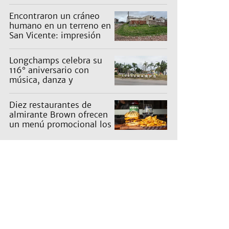
Encontraron un cráneo
humano en un terreno en
San Vicente: impresión
en un barrio
Longchamps celebra su
116° aniversario con
música, danza y
actividades para toda la
familia
Diez restaurantes de
almirante Brown ofrecen
un menú promocional los
miércoles: cuáles son y
qué precios tienen