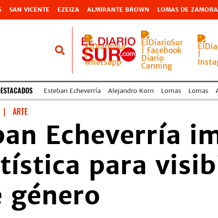
G
SAN VICENTE
EZEIZA
ALMIRANTE BROWN
LOMAS DE ZAMORA
DESTACADOS
Esteban Echeverría
Alejandro Korn
Lomas
Lomas
|
ARTE
ban Echeverría i
stica para visibi
e género