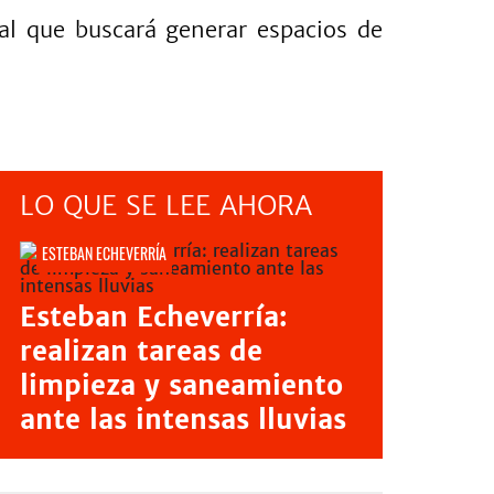
cial que buscará generar espacios de
LO QUE SE LEE AHORA
ESTEBAN ECHEVERRÍA
Esteban Echeverría:
realizan tareas de
limpieza y saneamiento
ante las intensas lluvias