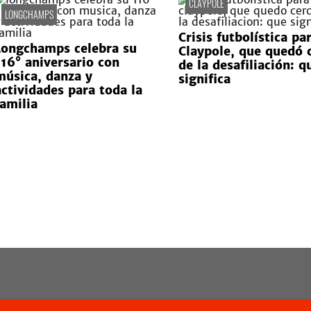
CLAYPOLE
LONGCHAMPS
Crisis futbolística pa
Longchamps celebra su
Claypole, que quedó 
116° aniversario con
de la desafiliación: q
música, danza y
significa
actividades para toda la
familia