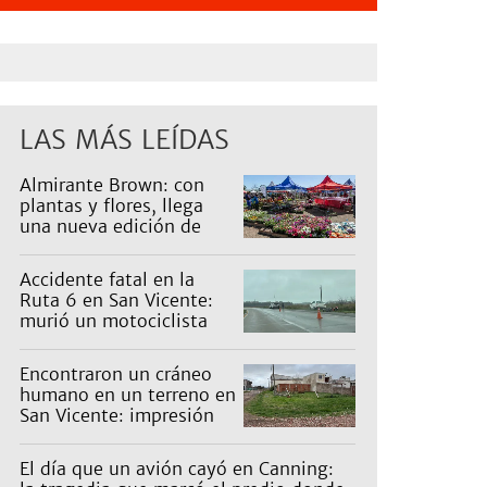
LAS MÁS LEÍDAS
Almirante Brown: con
plantas y flores, llega
una nueva edición de
Expo Vivero
Accidente fatal en la
Ruta 6 en San Vicente:
murió un motociclista
Encontraron un cráneo
humano en un terreno en
San Vicente: impresión
en un barrio
El día que un avión cayó en Canning: