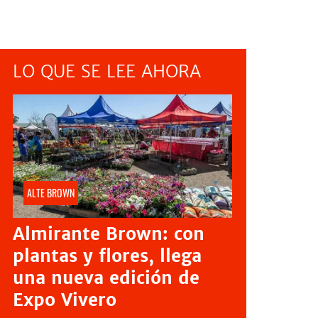
LO QUE SE LEE AHORA
ALTE BROWN
Almirante Brown: con
plantas y flores, llega
una nueva edición de
Expo Vivero